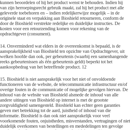
kunnen beoordelen of hij het product wenst te behouden. Indien hij
van zijn herroepingsrecht gebruik maakt, zal hij het product met alle
geleverde toebehoren en – indien redelijkerwijze mogelijk – in de
originele staat en verpakking aan Bioshield retourneren, conform de
door de Bioshield verstrekte redelijke en duidelijke instructies. De
kosten voor een retourzending komen voor rekening van de
opdrachtgever (consument).
14. Onverminderd wat elders in de overeenkomst is bepaald, is de
aansprakelijkheid van Bioshield ten opzichte van Opdrachtgever, uit
welken hoofde dan ook, per gebeurtenis (waarbij een samenhangende
reeks gebeurtenissen als één gebeurtenis geldt) beperkt tot het
aankoopbedrag van het betreffende product. 12
15. Bioshield is niet aansprakelijk voor het niet of onvoldoende
functioneren van de website, de telecommunicatie infrastructuur en/of
overige fouten in de communicatie of mogelijke gevolgen hiervan. De
inhoud van de website van Bioshield alsmede de inhoud van alle
andere uitingen van Bioshield op internet is met de grootste
zorgvuldigheid samengesteld. Bioshield kan echter geen garanties
geven met betrekking tot de aard, juistheid of inhoud van die
informatie. Bioshield is dan ook niet aansprakelijk voor veel
voorkomende fouten, onjuistheden, misverstanden, vertragingen of niet
duidelijk overkomen van bestellingen en mededelingen ten gevolge