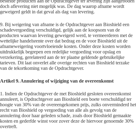
bestelde producten aan de Opdrachtgever ter levering zijn aangeboden
doch aflevering niet mogelijk was. De dag waarop afname wordt
geweigerd geldt in dat geval als dag van levering.
9. Bij weigering van afname is de Opdrachtgever aan Bioshield een
schadevergoeding verschuldigd, gelijk aan de koopsom van de
producten waarvan levering geweigerd werd, te vermeerderen met de
wettelijke handelsrente over dat bedrag en de voor Bioshield uit de
afnameweigering voortvloeiende kosten. Onder deze kosten worden
uitdrukkelijk begrepen een redelijke vergoeding voor opslag en
verzekering, gerelateerd aan de ter plaatse geldende gebruikelijke
tarieven. Dit laat onverlet alle overige rechten van Bioshield terzake
van de tekortkoming van de Opdrachtgever.
Artikel 9. Annulering of wijziging van de overeenkomst
1. Indien de Opdrachtgever de met Bioshield gesloten overeenkomst
annuleert, is Opdrachtgever aan Bioshield een boete verschuldigd ter
hoogte van 30% van de overeengekomen prijs, zulks onverminderd het
recht van Bioshield op vergoeding van alle als gevolg van de
annulering door haar geleden schade, zoals door Bioshield gemaakte
kosten en gederfde winst voor zover deze de hiervoor genoemde 30%
overtreft.