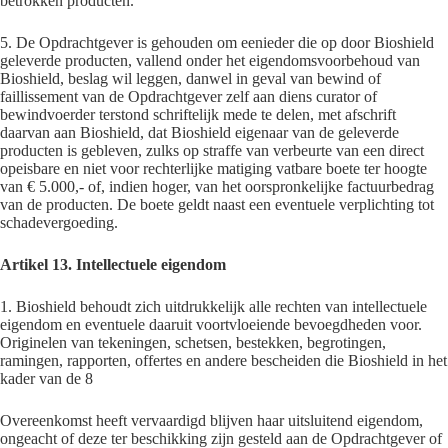
betrokken producten.
5. De Opdrachtgever is gehouden om eenieder die op door Bioshield
geleverde producten, vallend onder het eigendomsvoorbehoud van
Bioshield, beslag wil leggen, danwel in geval van bewind of
faillissement van de Opdrachtgever zelf aan diens curator of
bewindvoerder terstond schriftelijk mede te delen, met afschrift
daarvan aan Bioshield, dat Bioshield eigenaar van de geleverde
producten is gebleven, zulks op straffe van verbeurte van een direct
opeisbare en niet voor rechterlijke matiging vatbare boete ter hoogte
van € 5.000,- of, indien hoger, van het oorspronkelijke factuurbedrag
van de producten. De boete geldt naast een eventuele verplichting tot
schadevergoeding.
Artikel 13. Intellectuele eigendom
1. Bioshield behoudt zich uitdrukkelijk alle rechten van intellectuele
eigendom en eventuele daaruit voortvloeiende bevoegdheden voor.
Originelen van tekeningen, schetsen, bestekken, begrotingen,
ramingen, rapporten, offertes en andere bescheiden die Bioshield in het
kader van de 8
Overeenkomst heeft vervaardigd blijven haar uitsluitend eigendom,
ongeacht of deze ter beschikking zijn gesteld aan de Opdrachtgever of