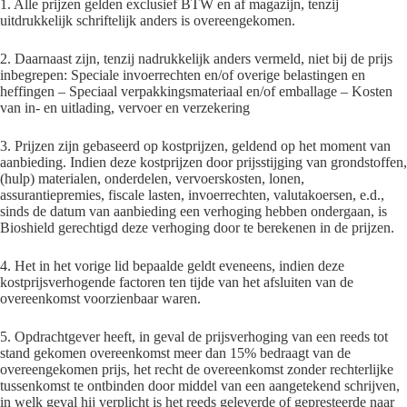
1. Alle prijzen gelden exclusief BTW en af magazijn, tenzij
uitdrukkelijk schriftelijk anders is overeengekomen.
2. Daarnaast zijn, tenzij nadrukkelijk anders vermeld, niet bij de prijs
inbegrepen: Speciale invoerrechten en/of overige belastingen en
heffingen – Speciaal verpakkingsmateriaal en/of emballage – Kosten
van in- en uitlading, vervoer en verzekering
3. Prijzen zijn gebaseerd op kostprijzen, geldend op het moment van
aanbieding. Indien deze kostprijzen door prijsstijging van grondstoffen,
(hulp) materialen, onderdelen, vervoerskosten, lonen,
assurantiepremies, fiscale lasten, invoerrechten, valutakoersen, e.d.,
sinds de datum van aanbieding een verhoging hebben ondergaan, is
Bioshield gerechtigd deze verhoging door te berekenen in de prijzen.
4. Het in het vorige lid bepaalde geldt eveneens, indien deze
kostprijsverhogende factoren ten tijde van het afsluiten van de
overeenkomst voorzienbaar waren.
5. Opdrachtgever heeft, in geval de prijsverhoging van een reeds tot
stand gekomen overeenkomst meer dan 15% bedraagt van de
overeengekomen prijs, het recht de overeenkomst zonder rechterlijke
tussenkomst te ontbinden door middel van een aangetekend schrijven,
in welk geval hij verplicht is het reeds geleverde of gepresteerde naar