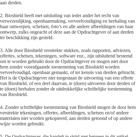
aan derden.
2. Bioshield heeft met uitsluiting van ieder ander het recht van
verwezenlijking, openbaarmaking, verveelvoudiging en herhaling van
haar ontwerpen, schetsen, foto’s en alle andere afbeeldingen van haar
ontwerp, zulks ongeacht of deze aan de Opdrachtgever of aan derden
ter beschikking zijn gesteld.
3. Alle door Bioshield verstrekte stukken, zoals rapporten, adviezen,
offertes, schetsen, tekeningen, software enz., zijn uitsluitend bestemd
om te worden gebruikt door de Opdrachtgever en mogen niet door
hem zonder voorafgaande toestemming van Bioshield worden
verveelvoudigd, openbaar gemaakt, of ter kennis van derden gebracht.
Het is de Opdrachtgever niet toegestaan de uitvoering van een offerte
van Bioshield, of een deel daarvan, te (doen) uitvoeren door derden of
te (doen) herhalen zonder de uitdrukkelijke schriftelijke toestemming
van Bioshield.
4. Zonder schriftelijke toestemming van Bioshield mogen de door hem
verstrekte tekeningen, offertes, afbeeldingen, schetsen en/of andere
materialen niet worden gekopieerd, aan derden getoond of op andere
wijze worden gebruikt.
5. De Opdrachtgever, die handelt in strijd met hetgeen in dit artikel