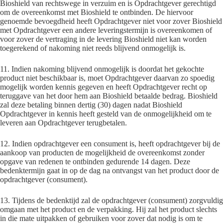
Bioshield van rechtswege in verzuim en is Opdrachtgever gerechtigd
om de overeenkomst met Bioshield te ontbinden. De hiervoor
genoemde bevoegdheid heeft Opdrachtgever niet voor zover Bioshield
met Opdrachtgever een andere leveringstermijn is overeenkomen of
voor zover de vertraging in de levering Bioshield niet kan worden
toegerekend of nakoming niet reeds blijvend onmogelijk is.
11. Indien nakoming blijvend onmogelijk is doordat het gekochte
product niet beschikbaar is, moet Opdrachtgever daarvan zo spoedig
mogelijk worden kennis gegeven en heeft Opdrachtgever recht op
teruggave van het door hem aan Bioshield betaalde bedrag. Bioshield
zal deze betaling binnen dertig (30) dagen nadat Bioshield
Opdrachtgever in kennis heeft gesteld van de onmogelijkheid om te
leveren aan Opdrachtgever terugbetalen.
12. Indien opdrachtgever een consument is, heeft opdrachtgever bij de
aankoop van producten de mogelijkheid de overeenkomst zonder
opgave van redenen te ontbinden gedurende 14 dagen. Deze
bedenktermijn gaat in op de dag na ontvangst van het product door de
opdrachtgever (consument).
13. Tijdens de bedenktijd zal de opdrachtgever (consument) zorgvuldig
omgaan met het product en de verpakking. Hij zal het product slechts
in die mate uitpakken of gebruiken voor zover dat nodig is om te