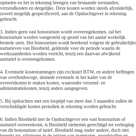
opmeten en het in tekening brengen van bestaande toestanden,
verzendkosten en dergelijke. Deze kosten worden steeds afzonderlijk,
zoveel mogelijk gespecificeerd, aan de Opdrachtgever in rekening
gebracht.
3. Indien geen vast honorarium wordt overeengekomen, zal het
honorarium worden vastgesteld op grond van het aantal werkelijk
bestede uren. Het honorarium wordt berekend volgens de gebruikelijke
uurtarieven van Bioshield, geldende voor de periode waarin de
werkzaamheden worden verricht, tenzij een daarvan afwijkend
uurtarief is overeengekomen.
4. Eventuele kostenramingen zijn exclusief BTW, en andere heffingen
van overheidswege, alsmede eventuele in het kader van de
overeenkomst te maken kosten, waaronder verzend- en
administratiekosten, tenzij anders aangegeven.
5. Bij opdrachten met een looptijd van meer dan 3 maanden zullen de
verschuldigde kosten periodiek in rekening worden gebracht.
6. Indien Bioshield met de Opdrachtgever een vast honorarium of
uurtarief overeenkomt, is Bioshield niettemin gerechtigd tot verhoging
van dit honorarium of tarief. Bioshield mag onder andere, doch niet
beperkt tot, stijgingen in de prijzen van materialen, grondstoffen en