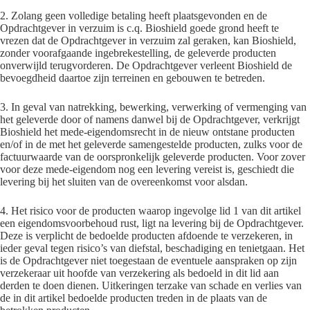
2. Zolang geen volledige betaling heeft plaatsgevonden en de
Opdrachtgever in verzuim is c.q. Bioshield goede grond heeft te
vrezen dat de Opdrachtgever in verzuim zal geraken, kan Bioshield,
zonder voorafgaande ingebrekestelling, de geleverde producten
onverwijld terugvorderen. De Opdrachtgever verleent Bioshield de
bevoegdheid daartoe zijn terreinen en gebouwen te betreden.
3. In geval van natrekking, bewerking, verwerking of vermenging van
het geleverde door of namens danwel bij de Opdrachtgever, verkrijgt
Bioshield het mede-eigendomsrecht in de nieuw ontstane producten
en/of in de met het geleverde samengestelde producten, zulks voor de
factuurwaarde van de oorspronkelijk geleverde producten. Voor zover
voor deze mede-eigendom nog een levering vereist is, geschiedt die
levering bij het sluiten van de overeenkomst voor alsdan.
4. Het risico voor de producten waarop ingevolge lid 1 van dit artikel
een eigendomsvoorbehoud rust, ligt na levering bij de Opdrachtgever.
Deze is verplicht de bedoelde producten afdoende te verzekeren, in
ieder geval tegen risico’s van diefstal, beschadiging en tenietgaan. Het
is de Opdrachtgever niet toegestaan de eventuele aanspraken op zijn
verzekeraar uit hoofde van verzekering als bedoeld in dit lid aan
derden te doen dienen. Uitkeringen terzake van schade en verlies van
de in dit artikel bedoelde producten treden in de plaats van de