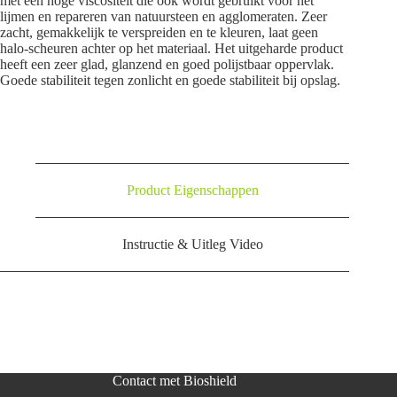
met een hoge viscositeit die ook wordt gebruikt voor het
lijmen en repareren van natuursteen en agglomeraten. Zeer
zacht, gemakkelijk te verspreiden en te kleuren, laat geen
halo-scheuren achter op het materiaal. Het uitgeharde product
heeft een zeer glad, glanzend en goed polijstbaar oppervlak.
Goede stabiliteit tegen zonlicht en goede stabiliteit bij opslag.
Product Eigenschappen
Instructie & Uitleg Video
Contact met Bioshield