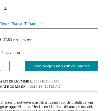
Tenax Thassos T Transpirant
€
27,85
incl. 21% btw
11 op voorraad
Tenax
Toevoegen aan winkelwagen
Thassos
T
Transpirant
aantal
ARTIKELNUMMER:
00034651-11006
CATEGORIEËN:
LIJMEN/KIT
,
TENAX
Thassos T polyester mastiek is ideaal voor de installatie van
grote oppervlakken. Het is een kleurloze thixotrope mastiek