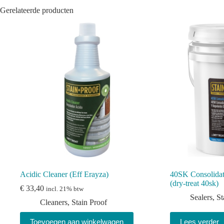
Gerelateerde producten
Acidic Cleaner (Eff Erayza)
40SK Consolidat
(dry-treat 40sk)
€
33,40
incl. 21% btw
Sealers
,
St
Cleaners
,
Stain Proof
Toevoegen aan winkelwagen
Lees verder