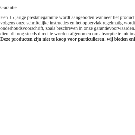
Garantie
Een 15-jarige prestatiegarantie wordt aangeboden wanneer het product 
volgens onze schriftelijke instructies en het oppervlak regelmatig word
onderhoudsvoorschrift, zoals beschreven in onze garantievoorwaarden
dient dit nog steeds direct te worden afgenomen
om absorptie te minima
Deze producten zijn niet te koop voor particulieren, wij bieden enk