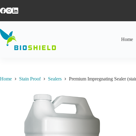
Ga
naar
de
inhoud
Home
Home
Stain Proof
Sealers
Premium Impregnating Sealer (stain