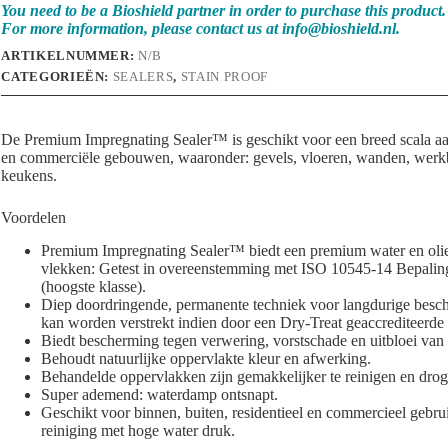
You need to be a Bioshield partner in order to purchase this product.
For more information, please contact us at
info@bioshield.nl
.
ARTIKELNUMMER:
N/B
CATEGORIEËN:
SEALERS
,
STAIN PROOF
De Premium Impregnating Sealer™ is geschikt voor een breed scala aan
en commerciële gebouwen, waaronder: gevels, vloeren, wanden, werkb
keukens.
Voordelen
Premium Impregnating Sealer™ biedt een premium water en olie 
vlekken: Getest in overeenstemming met ISO 10545-14 Bepaling
(hoogste klasse).
Diep doordringende, permanente techniek voor langdurige besche
kan worden verstrekt indien door een Dry-Treat geaccrediteerde 
Biedt bescherming tegen verwering, vorstschade en uitbloei van 
Behoudt natuurlijke oppervlakte kleur en afwerking.
Behandelde oppervlakken zijn gemakkelijker te reinigen en droge
Super ademend: waterdamp ontsnapt.
Geschikt voor binnen, buiten, residentieel en commercieel gebrui
reiniging met hoge water druk.