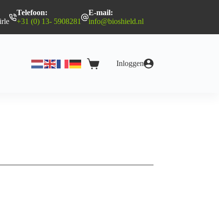
Telefoon:
E-mail:
rle
+31 (0) 13- 5908281
info@bioshield.nl
Inloggen
Winkelwagen