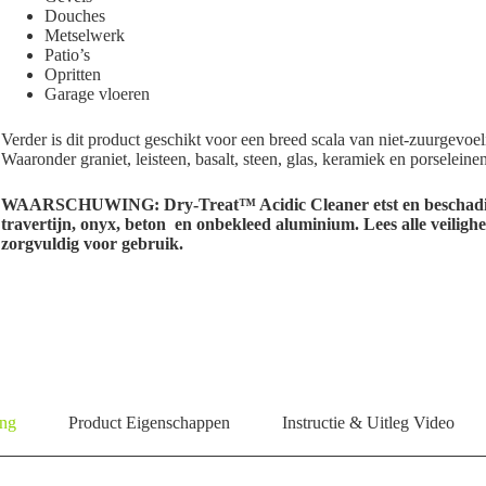
Douches
Metselwerk
Patio’s
Opritten
Garage vloeren
Verder is dit product geschikt voor een breed scala van niet-zuurgevoe
Waaronder graniet, leisteen, basalt, steen, glas, keramiek en porseleinen
WAARSCHUWING: Dry-Treat™ Acidic Cleaner etst en beschadigd 
travertijn, onyx, beton en onbekleed aluminium.
Lees alle veilig
zorgvuldig voor gebruik.
ing
Product Eigenschappen
Instructie & Uitleg Video