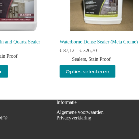
in and Quartz Sealer
Waterborne Dense Sealer (Meta Creme)
€
87,12
–
€
326,70
ain Proof
Sealers
,
Stain Proof
Dit
r
Opties selecteren
product
heeft
meerdere
variaties.
Deze
optie
Informatie
kan
Algemene voorwaarden
gekozen
OF®
Privacyverklaring
worden
op
de
productpagina