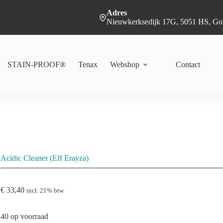
Adres
Nieuwkerksedijk 17G, 5051 HS, Goi
en aan winkelwagen
STAIN-PROOF®
Tenax
Webshop
Contact
Acidic Cleaner (Eff Erayza)
€
33,40
incl. 21% btw
40 op voorraad