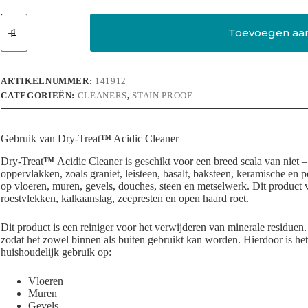
Acidic
Cleaner
Toevoegen aa
(Eff
Erayza)
aantal
ARTIKELNUMMER:
141912
CATEGORIEËN:
CLEANERS
,
STAIN PROOF
Gebruik van Dry-Treat
™
Acidic Cleaner
Dry-Treat
™
Acidic Cleaner is geschikt voor een breed scala van niet 
oppervlakken, zoals graniet, leisteen, basalt, baksteen, keramische en p
op vloeren, muren, gevels, douches, steen en metselwerk. Dit product v
roestvlekken, kalkaanslag, zeepresten en open haard roet.
Dit product is een reiniger voor het verwijderen van minerale residue
zodat het zowel binnen als buiten gebruikt kan worden. Hierdoor is h
huishoudelijk gebruik op:
Vloeren
Muren
Gevels