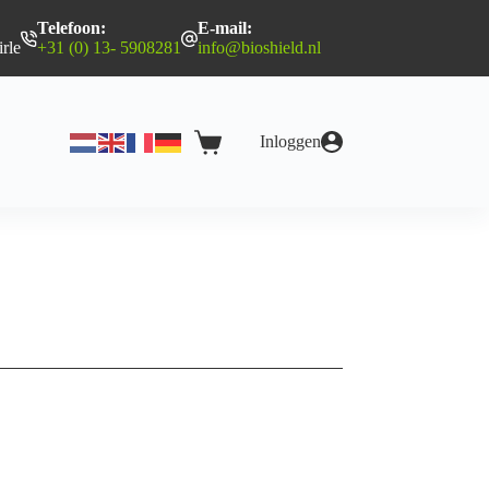
Telefoon:
E-mail:
rle
+31 (0) 13- 5908281
info@bioshield.nl
Inloggen
Winkelwagen