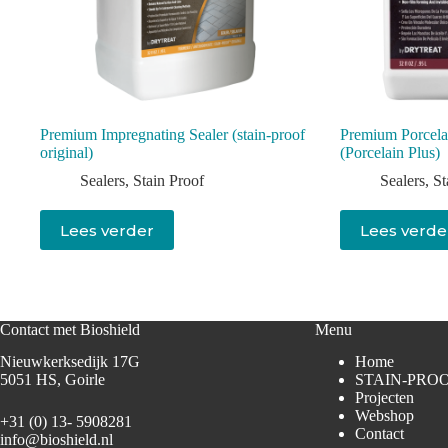
Premium Impregnating Sealer (stain-proof
Premium Porcela
original)
(Porcelain Plus)
Sealers
,
Stain Proof
Sealers
,
St
Lees verder
Lees verde
Contact met Bioshield
Menu
Nieuwkerksedijk 17G
Home
5051 HS, Goirle
STAIN-PRO
Projecten
Webshop
+31 (0) 13- 5908281
Contact
info@bioshield.nl