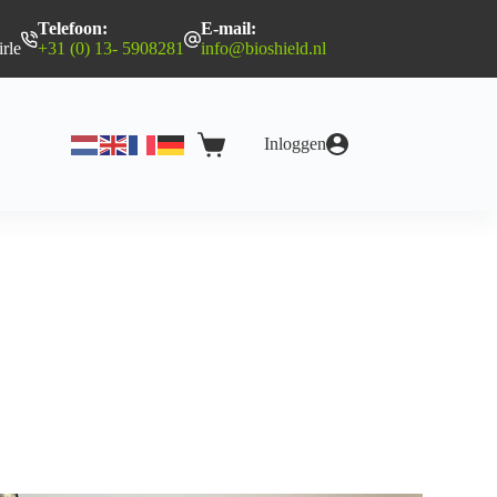
Telefoon:
E-mail:
rle
+31 (0) 13- 5908281
info@bioshield.nl
Inloggen
Winkelwagen