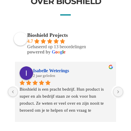
OVER BIOSHIELD
Bioshield Projects
4.7
Gebaseerd op 13 beoordelingen
powered by
G
o
o
g
l
e
Isabelle Weterings
2 jaar geleden
Bioshield is een pracht bedrijf. Hun product is 
Op 
super en als bedrijf staan ze ook voor hun 
zuu
product. Ze weten er veel over en zijn nooit te 
Hoe
beroerd om je te helpen of een vraag te 
opl
beantwoorden. Het meest bewonderenswaardig is 
ges
hun service. Zelfs jaren later komen ze meteen 
tre