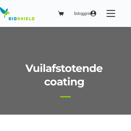
Ga
naar
de
Inloggen
Winkelwagen
inhoud
Vuilafstotende 
coating