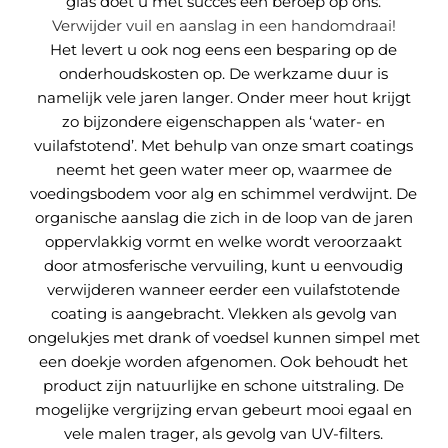
glas doet u met succes een beroep op ons.
Verwijder vuil en aanslag in een handomdraai!
Het levert u ook nog eens een besparing op de
onderhoudskosten op. De werkzame duur is
namelijk vele jaren langer. Onder meer hout krijgt
zo bijzondere eigenschappen als ‘water- en
vuilafstotend’. Met behulp van onze smart coatings
neemt het geen water meer op, waarmee de
voedingsbodem voor alg en schimmel verdwijnt. De
organische aanslag die zich in de loop van de jaren
oppervlakkig vormt en welke wordt veroorzaakt
door atmosferische vervuiling, kunt u eenvoudig
verwijderen wanneer eerder een vuilafstotende
coating is aangebracht. Vlekken als gevolg van
ongelukjes met drank of voedsel kunnen simpel met
een doekje worden afgenomen. Ook behoudt het
product zijn natuurlijke en schone uitstraling. De
mogelijke vergrijzing ervan gebeurt mooi egaal en
vele malen trager, als gevolg van UV-filters.