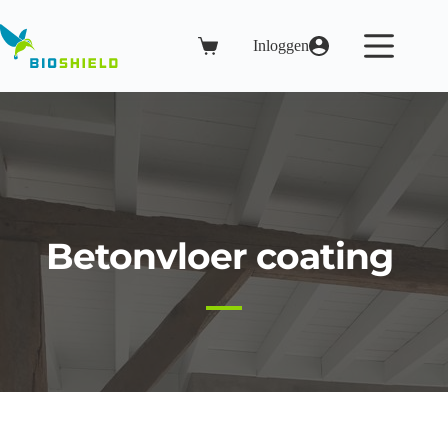
Ga
naar
de
Inloggen
Winkelwagen
inhoud
Betonvloer coating