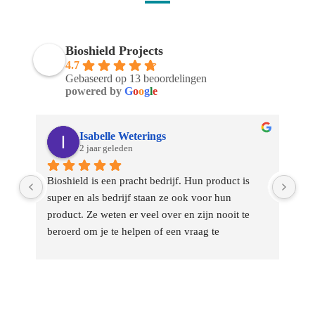
Bioshield Projects
4.7
Gebaseerd op 13 beoordelingen
powered by
G
o
o
g
l
e
Isabelle Weterings
2 jaar geleden
Bioshield is een pracht bedrijf. Hun product is 
Op 
super en als bedrijf staan ze ook voor hun 
zuu
product. Ze weten er veel over en zijn nooit te 
Hoe
beroerd om je te helpen of een vraag te 
opl
beantwoorden. Het meest bewonderenswaardig is 
ges
hun service. Zelfs jaren later komen ze meteen 
tre
kijken als er iets is, ze sturen je meteen een 
zee
product om het op te lossen, komen bij je kijken 
ver